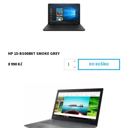
Kód:
132
HP 15-BS008NT SMOKE GREY
8 990 Kč
Intel Core i3 6006U 2.0 GHz, 4096 MB, 1000 GB HDD, Intel HD
Graphics 520, 14 palců 1366 x 768 px, Windows 10...
Dostupnost:
Na dotaz
Kód:
96