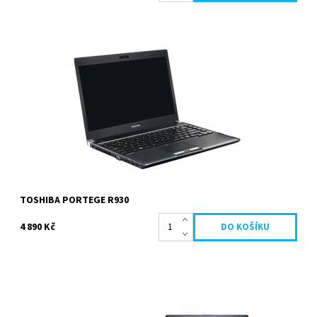
Intel Core i5 3230M 2.6 GHz, 4096 MB, 320 GB HDD, DVD-RW, Intel
HD Graphics 4000, 13.3 palců 1366 x 768 px,...
Dostupnost:
Skladem
Kód:
492
Značka:
Toshiba
Záruka:
2 roky
TOSHIBA PORTEGE R930
4 890 Kč
Intel Core i5 2520M 2.5 GHz, 4096 MB, 128 GB SSD, DVD-RW, Intel
HD Graphics 3000, 14 palců 1600 x 900 px,...
Dostupnost:
Skladem