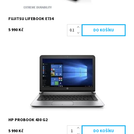
FUJITSU LIFEBOOK E734
5 990 Kč
Intel Celeron 3205U, 1,50 GHz, 320 GB HDD, 4 096 MB, 13,3 palců,
1366 x 768 px, Intel HD Graphics, Webkamera,...
Dostupnost:
Vyprodáno
Kód:
297
Značka:
HP
Záruka:
1 rok
HP PROBOOK 430 G2
5 990 Kč