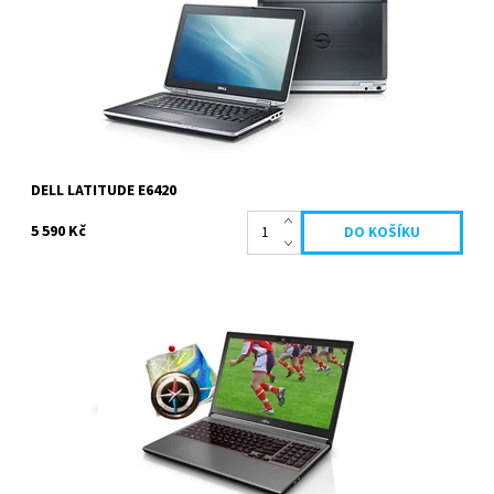
Kód:
114
Značka:
Dell
Záruka:
2 roky
DELL LATITUDE E6420
5 590 Kč
Intel Core i5 4300M 2.6 GHz, 8192 MB, 320 GB HDD, DVD-RW, Intel
HD Graphics 4600, 13.3 palců 1366 x 768 px,...
Dostupnost:
Skladem
Kód:
90