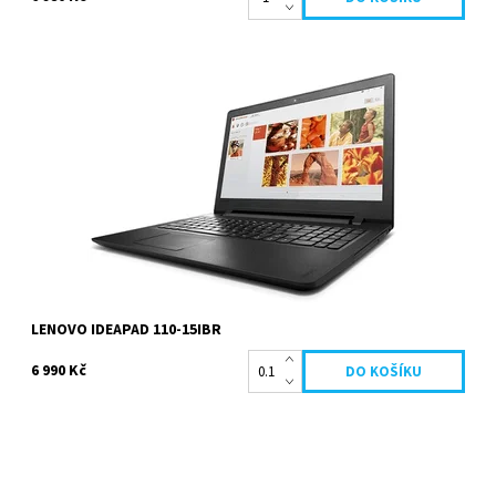
Intel Celeron N3060 1.6 GHz, 4096 MB, 1000 GB HDD, Intel HD
Graphics, 15.6 palců 1366 x 768 px, Windows 10 Home....
Dostupnost:
Skladem
Kód:
93
LENOVO IDEAPAD 110-15IBR
6 990 Kč
Intel Core i3 6006U 2.0 GHz, 4096 MB, 1000 GB HDD, DVD-RW, AMD
Radeon 520, 15.6 palců 1366 x 768 px, Windows 10...
Dostupnost:
Na dotaz