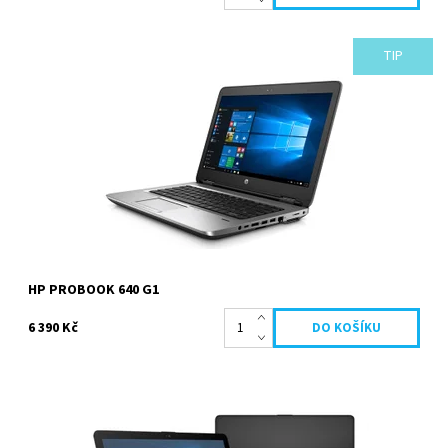
TIP
Intel Core i5 4210M 2.6 GHz, 4096 MB, 320 GB HDD, DVD-RW, Intel
HD Graphics 4600, 14 palců 1600 x 900 px,...
Dostupnost:
Momentálně nedostupné
Kód:
117
Značka:
HP
Záruka:
2 roky
HP PROBOOK 640 G1
6 390 Kč
Intel Celeron N3060 1.6 GHz, 4096 MB, 500 GB HDD, DVD-RW, Intel
HD Graphics, 15.6 palců 1366 x 768 px, Windows...
Dostupnost:
Na dotaz