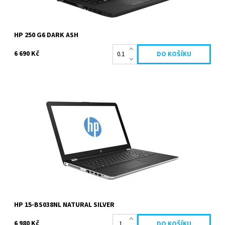
HP 250 G6 DARK ASH
6 690 Kč
Intel Celeron N3060 1.6 GHz, 4096 MB, 500 GB HDD, DVD-RW, Intel
HD Graphics, 15.6 palců 1366 x 768 px, Windows...
Dostupnost:
Na dotaz
Kód:
186
HP 15-BS038NL NATURAL SILVER
6 980 Kč