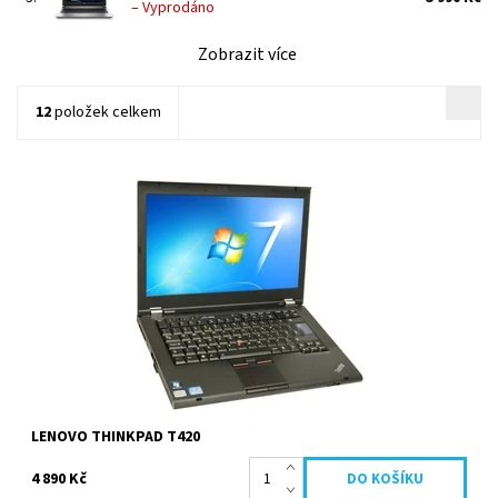
–
Vyprodáno
Zobrazit více
12
položek celkem
Intel Core i5 2520M 2.5 GHz, 4096 MB, 320 GB HDD, Intel HD
Graphics 3000, 14 palců 1600 x 900 px, Windows 7...
Dostupnost:
Dočasně vyprodáno
Kód:
597
Značka:
Lenovo
Záruka:
2 roky
LENOVO THINKPAD T420
4 890 Kč