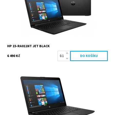
Kód:
102
Značka:
HP
HP 15-RA011NT JET BLACK
6 490 Kč
Intel Celeron N3060 1.6 GHz, 4096 MB, 500 GB HDD, Intel HD
Graphics, 15.6 palců 1366 x 768 px, Windows 10 Home....
Dostupnost:
Vyprodáno
Kód:
81
Značka:
HP
Záruka:
2 roky