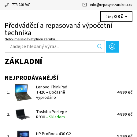
773 240 940
info
@
repasysezarukou.cz
0 Kč
0 ks /
Předváděcí a repasovaná výpočetní
technika
Nebojíme se dávat plnou záruku...
ZÁKLADNÍ
NEJPRODÁVANĚJŠÍ
Lenovo ThinkPad
1.
T420
–
Dočasně
4 890 Kč
vyprodáno
Toshiba Portege
2.
4 890 Kč
R930
–
Skladem
HP ProBook 430 G2
3.
5 990 Kč