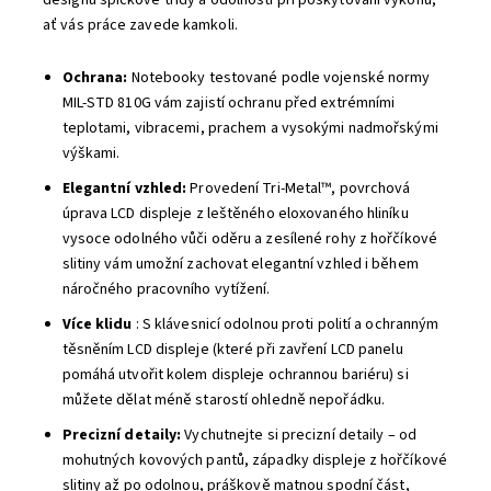
designu špičkové třídy a odolnosti při poskytování výkonu,
ať vás práce zavede kamkoli.
Ochrana:
Notebooky testované podle vojenské normy
MIL-STD 810G vám zajistí ochranu před extrémními
teplotami, vibracemi, prachem a vysokými nadmořskými
výškami.
Elegantní vzhled:
Provedení Tri-Metal™, povrchová
úprava LCD displeje z leštěného eloxovaného hliníku
vysoce odolného vůči oděru a zesílené rohy z hořčíkové
slitiny vám umožní zachovat elegantní vzhled i během
náročného pracovního vytížení.
Více klidu
: S klávesnicí odolnou proti polití a ochranným
těsněním LCD displeje (které při zavření LCD panelu
pomáhá utvořit kolem displeje ochrannou bariéru) si
můžete dělat méně starostí ohledně nepořádku.
Precizní detaily:
Vychutnejte si precizní detaily – od
mohutných kovových pantů, západky displeje z hořčíkové
slitiny až po odolnou, práškově matnou spodní část,