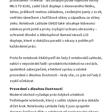
provedením Tri-Metal™ testovaným podle vojenské normy
MIL-STD 810G, zadní částí displeje z eloxovaného hliníku,
tuhou, práškově matnou základnou, zesílenými panty z oceli,
vnitřním rámečkem z hořčíkové slitiny a západkou ze slitiny
zinku. Notebook Latitude E6420 také obsahuje klávesnici
odolnou proti polití a prvky zvyšující ochranu obrazovky –
ochranné těsnění a 360stupňové tlumení nárazů LCD
displeje, které si dokážou poradit s nárazy a politím při
každodenní práci.
Protože notebook E6420 patří do řady E notebooků Latitude,
nabízí v neposlední řadě i produktivitu kdekoli na cestách,
spolehlivé zabezpečení, efektivní správu a odolné
provedení s dlouhou životností – tedy vše, co jste od řady E
zvyklí očekávat.
Provedení s dlouhou životností
Moderní obchod vyžaduje práci kdykoli a kdekoli.
Potřebujete notebook, který s vaším stylem práce dokáže
držet krok. Notebooky Latitude řady E jsou spojením