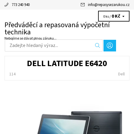
773 240 940
info
@
repasysezarukou.cz
0 Kč
0 ks /
Předváděcí a repasovaná výpočetní
technika
Nebojíme se dávat plnou záruku...
DELL LATITUDE E6420
114
Dell