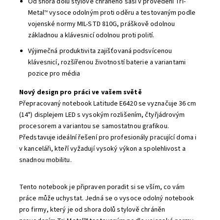
Od shora dolů stylově chráněno šasi v provedení Tri-
Metal
vysoce odolným proti oděru a testovaným podle
TM
vojenské normy MIL-STD 810G, práškově odolnou
základnou a klávesnicí odolnou proti polití.
Výjimečná produktivita zajišťovaná podsvícenou
klávesnicí, rozšířenou životností baterie a variantami
pozice pro média
Nový design pro práci ve vašem světě
Přepracovaný notebook Latitude E6420 se vyznačuje 36 cm
(14") displejem LED s vysokým rozlišením, čtyřjádrovým
procesorem a variantou se samostatnou grafikou.
Představuje ideální řešení pro profesionály pracující doma i
v kanceláři, kteří vyžadují vysoký výkon a spolehlivost a
snadnou mobilitu.
Tento notebook je připraven poradit si se vším, co vám
práce může uchystat. Jedná se o vysoce odolný notebook
pro firmy, který je od shora dolů stylově chráněn