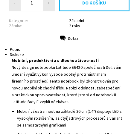
-
+
Kategorie:
Základní
Záruka:
2 roky
Dotaz
Tisk
Popis
Diskuze
Mobilní, produktivní a s dlouhou životností
Nový design notebooku Latitude E6420 společnosti Dell vám
umožní využít výkon vysoce odolný proti nástrahám
firemního prostředí. Tento notebook byl zkonstruován pro
novou mobilní obchodní třídu. Nabízí odolnost, zabezpečení
a praktickou spravovatelnost, které jste si od notebooků
Latitude řady E zvykli očekávat.
Mobilní všestrannost na základě 36 cm (14") displeje LED s
vysokým rozlišením, až čtyřjádrových procesorů a variant
se samostatnými grafikami