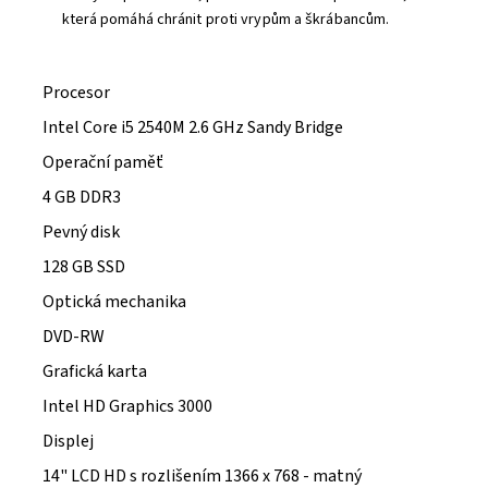
která pomáhá chránit proti vrypům a škrábancům.
Procesor
Intel Core i5 2540M 2.6 GHz Sandy Bridge
Operační paměť
4 GB DDR3
Pevný disk
128 GB SSD
Optická mechanika
DVD-RW
Grafická karta
Intel HD Graphics 3000
Displej
14" LCD HD s rozlišením 1366 x 768 - matný