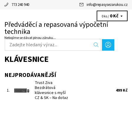
773 240 940
info
@
repasysezarukou.cz
0 Kč
0 ks /
Předváděcí a repasovaná výpočetní
technika
Nebojíme se dávat plnou záruku...
KLÁVESNICE
NEJPRODÁVANĚJŠÍ
Trust Ziva
Bezdrátová
1.
499 Kč
klávesnice s myší
CZ & SK
–
Na dotaz
Bezdrátový set klávesnice a optické myši pro leváky i praváky.
Nové zboží
Dostupnost:
Na dotaz
Kód:
156