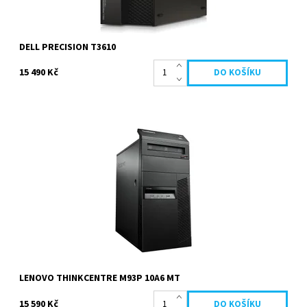
DELL PRECISION T3610
15 490 Kč
Intel Core i7 4770 3.4 GHz,paměť 32 GB, HDD 1256 GB Hybridní,
DVD-RW, nVidia GeForce GTX 1650, Windows 7...
Dostupnost:
Na cestě
Kód:
980
Značka:
Lenovo
Záruka:
2 roky
LENOVO THINKCENTRE M93P 10A6 MT
15 590 Kč