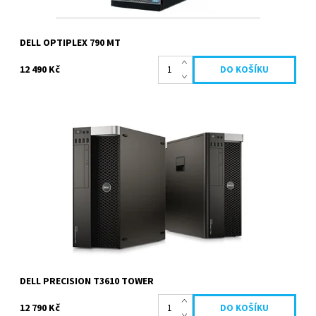
DELL OPTIPLEX 790 MT
12 490 Kč
Intel Xeon E5 1607 v2 3.0 GHz, 32 GB paměti, 2000 GB HDD, DVD-
ROM, nVidia Quadro K2000 se 2 GB paměti, Windows...
Dostupnost:
Skladem
Kód:
495
Značka:
Dell
Záruka:
2 roky
DELL PRECISION T3610 TOWER
12 790 Kč