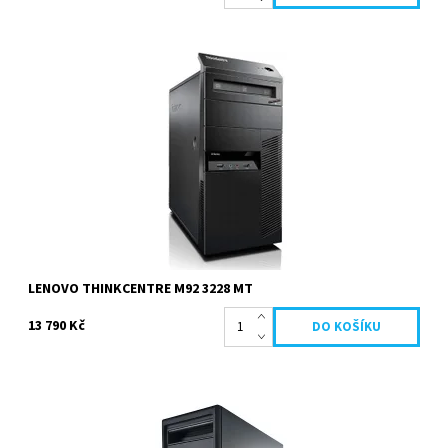
Intel Core i7 3770 3.4 GHz, 16384 MB, 628 GB Hybridní, DVD-RW,
nVidia GeForce GTX1050, Windows 7 Professional....
Dostupnost:
Skladem
Kód:
207
Značka:
Lenovo
Záruka:
2 roky
LENOVO THINKCENTRE M92 3228 MT
13 790 Kč
Intel Core i7 4770 3.4 GHz, 16384 MB, 500 GB HDD, DVD-RW, nVidia
GeForce GTX1050, Windows 7 Professional....
Dostupnost:
Na cestě