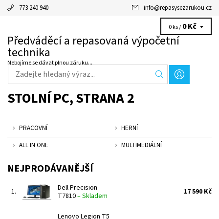
773 240 940
info
@
repasysezarukou.cz
0 Kč
0 ks /
Předváděcí a repasovaná výpočetní
technika
Nebojíme se dávat plnou záruku...
STOLNÍ PC
, STRANA 2
PRACOVNÍ
HERNÍ
ALL IN ONE
MULTIMEDIÁLNÍ
NEJPRODÁVANĚJŠÍ
Dell Precision
1.
17 590 Kč
T7810
–
Skladem
Lenovo Legion T5