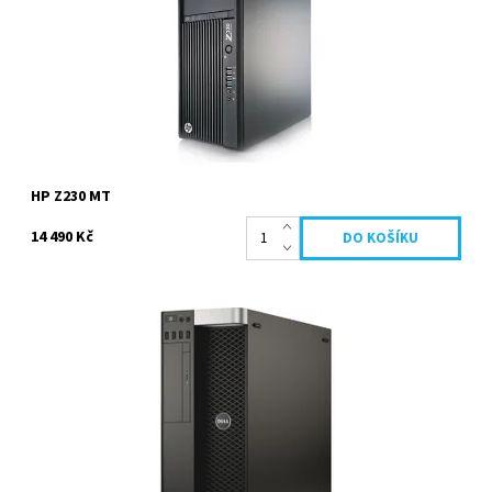
Kód:
336
Značka:
HP
Záruka:
1 rok
HP Z230 MT
14 490 Kč
Intel Xeon E5-1607 v2 Ivy Bridge 3.00 GHz, 2000 GB HDD, 32 GB
DDR3, Nvidia Quadro K2000 2048 MB, Windows 10...
Dostupnost:
Na dotaz
Kód:
222
Značka:
Dell
Záruka:
18 měsíců