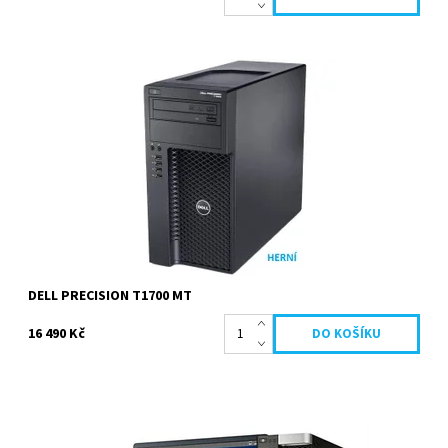
Intel Core i7 4770 3.4 GHz, 16 GB, 740 GB Hybridní, DVD-ROM,
nVidia GeForce GTX 1650 Super, Windows 10 Pro....
Dostupnost:
Na obj. do 2 dnů
Kód:
911
Značka:
Dell
Záruka:
2 roky
DELL PRECISION T1700 MT
16 490 Kč
Intel Xeon E5 2609 v3 1.9 GHz, 32 GB, 500 GB SSD, nVidia Quadro
K2000 se 2 GB vlastní paměti, Windows 10 Pro....
Dostupnost:
Skladem