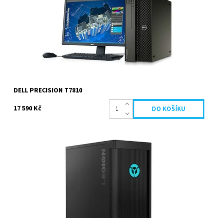
Kód:
1115
Značka:
Dell
Záruka:
2 roky
DELL PRECISION T7810
17 590 Kč
Prémiový počítač určený vášnivým hráčům, který nabízí:
procesor AMD Ryzen 5 3600(3.6/4.2GHz 6jader/12vláken), 16...
Dostupnost:
Na obj. do 2 dnů
Kód:
1103
Značka:
Lenovo
Záruka:
2 roky