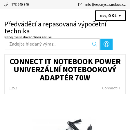
773 240 940
info
@
repasysezarukou.cz
0 Kč
0 ks /
Předváděcí a repasovaná výpočetní
technika
Nebojíme se dávat plnou záruku...
CONNECT IT NOTEBOOK POWER
UNIVERZÁLNÍ NOTEBOOKOVÝ
ADAPTÉR 70W
1252
Connect IT