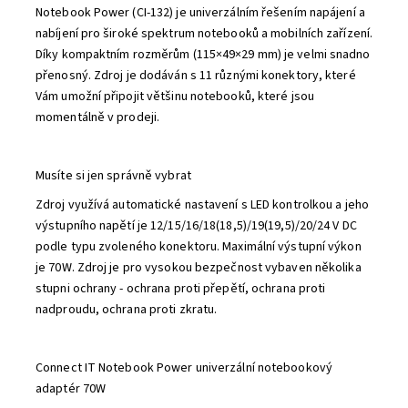
Notebook Power (CI-132) je univerzálním řešením napájení a
nabíjení pro široké spektrum notebooků a mobilních zařízení.
Díky kompaktním rozměrům (115×49×29 mm) je velmi snadno
přenosný. Zdroj je dodáván s 11 různými konektory, které
Vám umožní připojit většinu notebooků, které jsou
momentálně v prodeji.
Musíte si jen správně vybrat
Zdroj využívá automatické nastavení s LED kontrolkou a jeho
výstupního napětí je 12/15/16/18(18,5)/19(19,5)/20/24 V DC
podle typu zvoleného konektoru. Maximální výstupní výkon
je 70W. Zdroj je pro vysokou bezpečnost vybaven několika
stupni ochrany - ochrana proti přepětí, ochrana proti
nadproudu, ochrana proti zkratu.
Connect IT Notebook Power univerzální notebookový
adaptér 70W