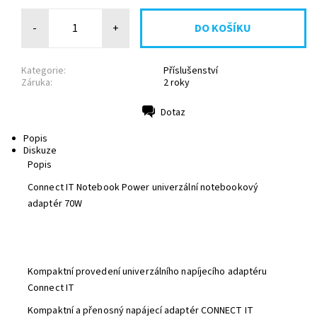
-
+
Kategorie:
Příslušenství
Záruka:
2 roky
Dotaz
Tisk
Popis
Diskuze
Popis
Connect IT Notebook Power univerzální notebookový
adaptér 70W
Kompaktní provedení univerzálního napíjecího adaptéru
Connect IT
Kompaktní a přenosný napájecí adaptér CONNECT IT