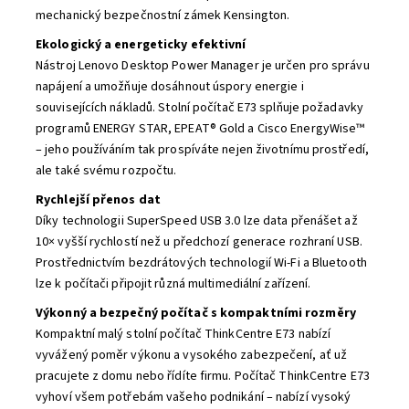
mechanický bezpečnostní zámek Kensington.
Ekologický a energeticky efektivní
Nástroj Lenovo Desktop Power Manager je určen pro správu
napájení a umožňuje dosáhnout úspory energie i
souvisejících nákladů. Stolní počítač E73 splňuje požadavky
programů ENERGY STAR, EPEAT® Gold a Cisco EnergyWise™
– jeho používáním tak prospíváte nejen životnímu prostředí,
ale také svému rozpočtu.
Rychlejší přenos dat
Díky technologii SuperSpeed USB 3.0 lze data přenášet až
10× vyšší rychlostí než u předchozí generace rozhraní USB.
Prostřednictvím bezdrátových technologií Wi-Fi a Bluetooth
lze k počítači připojit různá multimediální zařízení.
Výkonný a bezpečný počítač s kompaktními rozměry
Kompaktní malý stolní počítač ThinkCentre E73 nabízí
vyvážený poměr výkonu a vysokého zabezpečení, ať už
pracujete z domu nebo řídíte firmu. Počítač ThinkCentre E73
vyhoví všem potřebám vašeho podnikání – nabízí vysoký