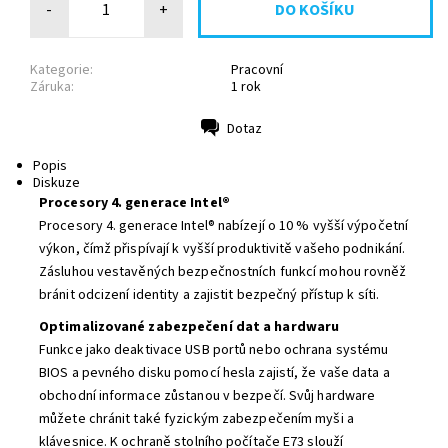
-
+
Kategorie:
Pracovní
Záruka:
1 rok
Dotaz
Tisk
Popis
Diskuze
Procesory 4. generace Intel®
Procesory 4. generace Intel® nabízejí o 10 % vyšší výpočetní
výkon, čímž přispívají k vyšší produktivitě vašeho podnikání.
Zásluhou vestavěných bezpečnostních funkcí mohou rovněž
bránit odcizení identity a zajistit bezpečný přístup k síti.
Optimalizované zabezpečení dat a hardwaru
Funkce jako deaktivace USB portů nebo ochrana systému
BIOS a pevného disku pomocí hesla zajistí, že vaše data a
obchodní informace zůstanou v bezpečí. Svůj hardware
můžete chránit také fyzickým zabezpečením myši a
klávesnice. K ochraně stolního počítače E73 slouží