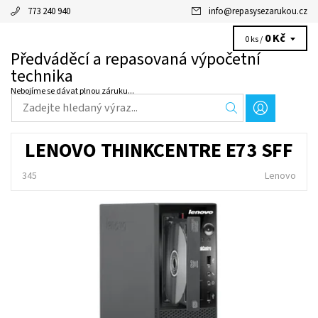
773 240 940
info
@
repasysezarukou.cz
0 Kč
0 ks /
Předváděcí a repasovaná výpočetní
technika
Nebojíme se dávat plnou záruku...
LENOVO THINKCENTRE E73 SFF
345
Lenovo