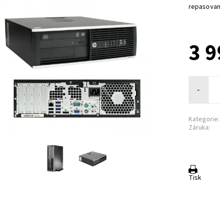
repasovan
3 9
-
Kategorie:
Záruka:
Tisk