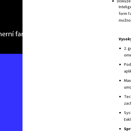
Diskuze
Inteli
form f
možnos
Vysok
2. 
ome
Pod
apli
Maxi
umo
Tec
zac
Sys
Exkl
Spr