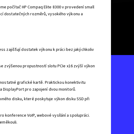
jeme počítač HP Compaq Elite 8300 v provedení small
nací dostatečných rozměrů, vysokého výkonu a
ss zajišťují dostatek výkonu k práci bez jakýchkoliv
 se zvýšenou propustností slotu PCIe x16 zvýší výkon
mostatné grafické kartě. Praktickou konektivitu
a DisplayPort pro zapojení dvou monitorů.
ného disku, které poskytuje výkon disku SSD při
o konference VoIP, webové vysílání a spolupráci.
zeměkouli.