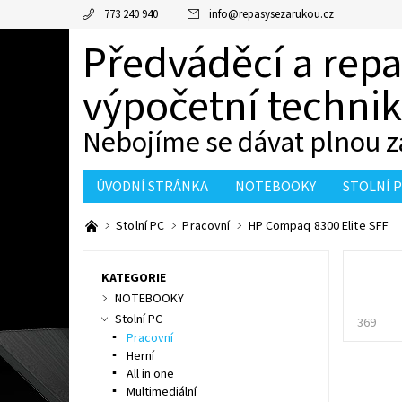
773 240 940
info
@
repasysezarukou.cz
Předváděcí a rep
výpočetní techni
Nebojíme se dávat plnou z
ÚVODNÍ STRÁNKA
NOTEBOOKY
STOLNÍ 
KONTAKTY
Stolní PC
Pracovní
HP Compaq 8300 Elite SFF
KATEGORIE
NOTEBOOKY
Stolní PC
369
Pracovní
Herní
All in one
Multimediální