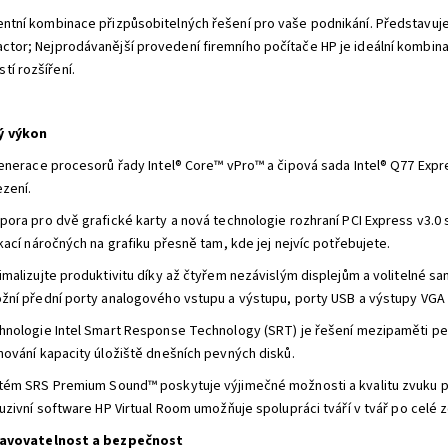
gentní kombinace přizpůsobitelných řešení pro vaše podnikání. Představu
actor; Nejprodávanější provedení firemního počítače HP je ideální kombi
tí rozšíření.
ý výkon
generace procesorů řady Intel® Core™ vPro™ a čipová sada Intel® Q77 Expre
zení.
pora pro dvě grafické karty a nová technologie rozhraní PCI Express v3.0
kací náročných na grafiku přesně tam, kde jej nejvíc potřebujete.
malizujte produktivitu díky až čtyřem nezávislým displejům a volitelné sa
žní přední porty analogového vstupu a výstupu, porty USB a výstupy VGA 
hnologie Intel Smart Response Technology (SRT) je řešení mezipaměti pev
hování kapacity úložiště dnešních pevných disků.
tém SRS Premium Sound™ poskytuje výjimečné možnosti a kvalitu zvuku pr
uzivní software HP Virtual Room umožňuje spolupráci tváří v tvář po celé 
avovatelnost a bezpečnost