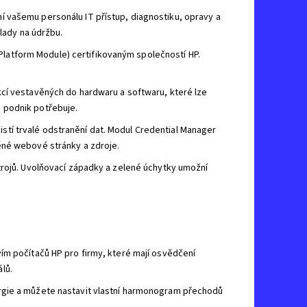
 vašemu personálu IT přístup, diagnostiku, opravy a
klady na údržbu.
atform Module) certifikovaným společností HP.
kcí vestavěných do hardwaru a softwaru, které lze
 podnik potřebuje.
ajistí trvalé odstranění dat. Modul Credential Manager
ěné webové stránky a zdroje.
trojů. Uvolňovací západky a zelené úchytky umožní
ím počítačů HP pro firmy, které mají osvědčení
lů.
rgie a můžete nastavit vlastní harmonogram přechodů