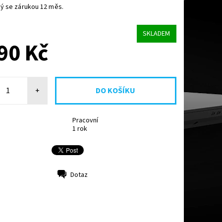
ý se zárukou 12 měs.
SKLADEM
90 Kč
+
Pracovní
1 rok
Dotaz