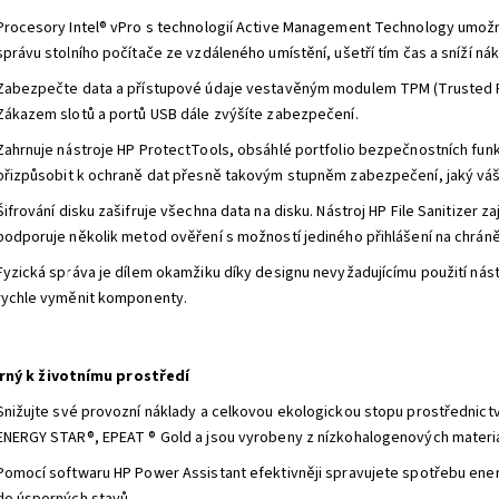
Procesory Intel® vPro s technologií Active Management Technology umožní
správu stolního počítače ze vzdáleného umístění, ušetří tím čas a sníží ná
Zabezpečte data a přístupové údaje vestavěným modulem TPM (Trusted Pl
Zákazem slotů a portů USB dále zvýšíte zabezpečení.
Zahrnuje nástroje HP ProtectTools, obsáhlé portfolio bezpečnostních fun
přizpůsobit k ochraně dat přesně takovým stupněm zabezpečení, jaký váš
Šifrování disku zašifruje všechna data na disku. Nástroj HP File Sanitizer z
podporuje několik metod ověření s možností jediného přihlášení na chrán
Fyzická správa je dílem okamžiku díky designu nevyžadujícímu použití nás
rychle vyměnit komponenty.
rný k životnímu prostředí
Snižujte své provozní náklady a celkovou ekologickou stopu prostřednictv
ENERGY STAR®, EPEAT ® Gold a jsou vyrobeny z nízkohalogenových materiá
Pomocí softwaru HP Power Assistant efektivněji spravujete spotřebu ene