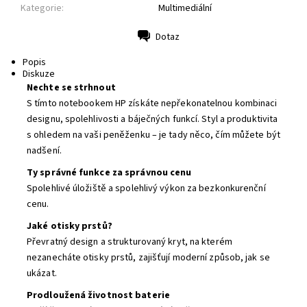
Kategorie:
Multimediální
Dotaz
Tisk
Popis
Diskuze
Nechte se strhnout
S tímto notebookem HP získáte nepřekonatelnou kombinaci
designu, spolehlivosti a báječných funkcí. Styl a produktivita
s ohledem na vaši peněženku – je tady něco, čím můžete být
nadšení.
Ty správné funkce za správnou cenu
Spolehlivé úložiště a spolehlivý výkon za bezkonkurenční
cenu.
Jaké otisky prstů?
Převratný design a strukturovaný kryt, na kterém
nezanecháte otisky prstů, zajišťují moderní způsob, jak se
ukázat.
Prodloužená životnost baterie