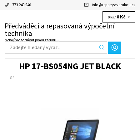
773 240 940
info
@
repasysezarukou.cz
0 Kč
0 ks /
Předváděcí a repasovaná výpočetní
technika
Nebojíme se dávat plnou záruku...
HP 17-BS054NG JET BLACK
87