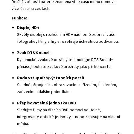
Delší životností baterie znamená více času mimo domov a
více času na cestách.
Funkce:
Displej HD+
Skvělý displej s rozlišením HD+ nádherně zobrazí vaše
fotografie, filmy a hry a rozehraje úchvatnou podívanou.
Zvuk DTS Sound+
Dynamické zvukové odstíny technologie DTS Sound+
přinášejí bohaté zvukové prožitky jako při koncertu.
Řada vstupních/výstupních portů
Snadné připojení k zobrazovacím zařízením, tiskárnám,
zařízením a dalším jednotkám.
Přepisovatelná jednotka DVD
Sledujte filmy na discích DVD pomocí volitelné,
integrované optické jednotky – nebo zapisujte na vlastní
média.