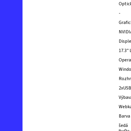
Optic
-
Grafi
NVIDI
Displ
17.3" 
Opera
Wind
Rozhr
2xUSB 
Výbav
Webkam
Barva
šedá