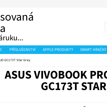
asovaná
ka
áruku...
PC
PŘÍSLUŠENSTVÍ
APPLE PRODUKTY
SMART HRAČKY
UD-GC173T Star Grey
ASUS VIVOBOOK PRO
GC173T STAR