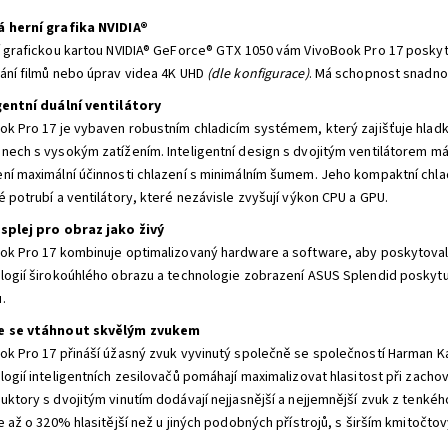
 herní grafika NVIDIA®
í grafickou kartou NVIDIA® GeForce® GTX 1050 vám VivoBook Pro 17 poskytuj
ání filmů nebo úprav videa 4K UHD
(dle konfigurace)
. Má schopnost snadno ř
gentní duální ventilátory
ok Pro 17 je vybaven robustním chladicím systémem, který zajišťuje hladký
nech s vysokým zatížením. Inteligentní design s dvojitým ventilátorem má
ní maximální účinnosti chlazení s minimálním šumem. Jeho kompaktní chl
é potrubí a ventilátory, které nezávisle zvyšují výkon CPU a GPU.
splej pro obraz jako živý
ok Pro 17 kombinuje optimalizovaný hardware a software, aby poskytoval ne
logií širokoúhlého obrazu a technologie zobrazení ASUS Splendid poskytují 
.
e se vtáhnout skvělým zvukem
ok Pro 17 přináší úžasný zvuk vyvinutý společně se společností Harman 
logií inteligentních zesilovačů pomáhají maximalizovat hlasitost při zachov
uktory s dvojitým vinutím dodávají nejjasnější a nejjemnější zvuk z tenké
je až o 320% hlasitější než u jiných podobných přístrojů, s širším kmitočt