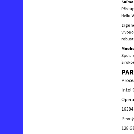
Sníma
Přístu
Hello W
Ergon
VivoBo
robust
Mnoho
Spolu 
širokou
PAR
Proce
Intel 
Opera
16384
Pevný
128 G