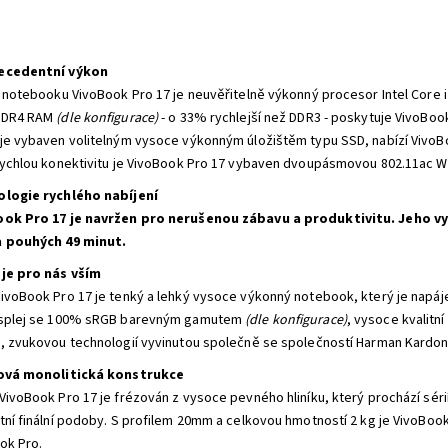
ecedentní výkon
i notebooku VivoBook Pro 17 je neuvěřitelně výkonný procesor Intel Core i7
DDR4 RAM
(dle konfigurace)
- o 33% rychlejší než DDR3 - poskytuje VivoBoo
je vybaven volitelným vysoce výkonným úložištěm typu SSD, nabízí VivoBoo
rychlou konektivitu je VivoBook Pro 17 vybaven dvoupásmovou 802.11ac Wi-Fi
logie rychlého nabíjení
ok Pro 17 je navržen pro nerušenou zábavu a produktivitu. Jeho v
a pouhých 49 minut.
je pro nás vším
ivoBook Pro 17 je tenký a lehký vysoce výkonný notebook, který je napá
splej se 100% sRGB barevným gamutem
(dle konfigurace)
, vysoce kvalitn
, zvukovou technologií vyvinutou společně se společností Harman Kardon a
ková monolitická konstrukce
VivoBook Pro 17 je frézován z vysoce pevného hliníku, který prochází sérií
tní finální podoby. S profilem 20mm a celkovou hmotností 2 kg je VivoBook
ok Pro.