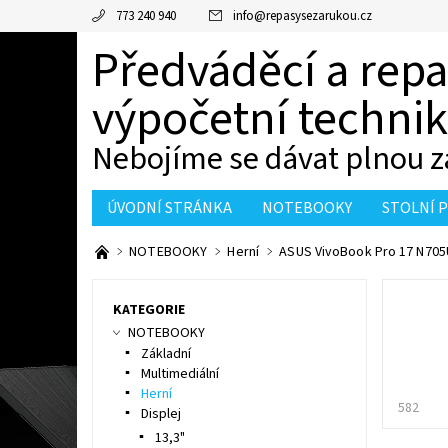
773 240 940
info
@
repasysezarukou.cz
Předváděcí a rep
výpočetní techni
Nebojíme se dávat plnou z
ÚVODNÍ STRÁNKA
NOTEBOOKY
STOLNÍ 
KONTAKTY
NOTEBOOKY
Herní
ASUS VivoBook Pro 17 N705
KATEGORIE
NOTEBOOKY
Základní
Multimediální
Herní
582
Displej
13,3"