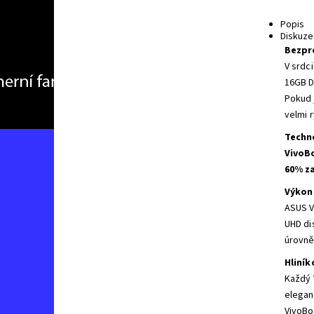
Popis
Diskuze
Bezpr
V srdc
16GB 
Pokud 
velmi 
Techno
VivoBo
60% z
Výkon 
ASUS V
UHD di
úrovně
Hliní
Každý 
elegan
VivoBo