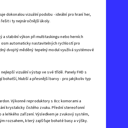
e dokonalou vizuální podobu - ideální pro hraní her,
ešit i ty nejnáročnější úkoly.
 a stabilní výkon při multitaskingu nebo herních
 osm automaticky nastavitelných rychlostí pro
adný dvojitý měděný tepelný modul využívá systémové
jlepší vizuální výstup ve své třídě. Panely FHD s
bohatší, hlubší a přesnější barvy - pro jakýkoliv typ
Kardon. Výkonné reproduktory s 8cc komorami a
ání krystalicky čistého zvuku. Přední stereofonní
ho a lehkého zařízení. Výsledkem je zvukový systém,
ovým rozsahem, který zajišťuje bohaté basy a výšky.