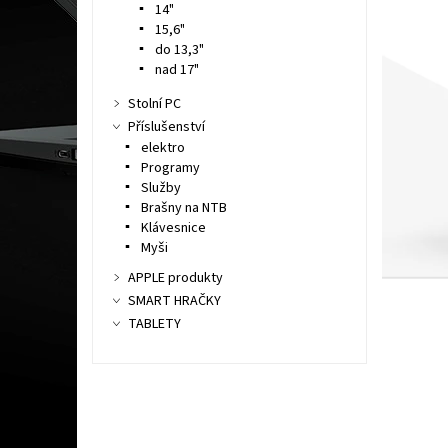
14"
15,6"
do 13,3"
nad 17"
Stolní PC
Příslušenství
elektro
Programy
Služby
Brašny na NTB
Klávesnice
Myši
APPLE produkty
SMART HRAČKY
TABLETY