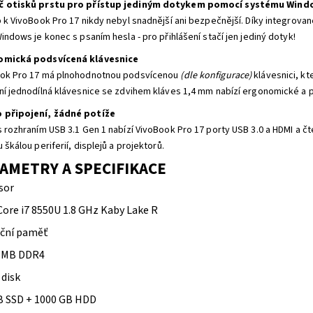
č otisků prstu pro přístup jediným dotykem pomocí systému Wind
p k VivoBook Pro 17 nikdy nebyl snadnější ani bezpečnější. Díky integrov
indows je konec s psaním hesla - pro přihlášení stačí jen jediný dotyk!
omická podsvícená klávesnice
ok Pro 17 má plnohodnotnou podsvícenou
(dle konfigurace)
klávesnici, kt
ní jednodílná klávesnice se zdvihem kláves 1,4 mm nabízí ergonomické a 
 připojení, žádné potíže
s rozhraním USB 3.1 Gen 1 nabízí VivoBook Pro 17 porty USB 3.0 a HDMI a 
 škálou periferií, displejů a projektorů.
AMETRY A SPECIFIKACE
sor
Core i7 8550U 1.8 GHz Kaby Lake R
ční paměť
 MB DDR4
 disk
B SSD + 1000 GB HDD