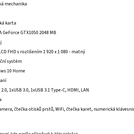
ká mechanika
cká karta
A GeForce GTX1050 2048 MB
ej
LCD FHD s rozlišením 1 920 x 1 080 - matný
ční systém
ows 10 Home
aní
2.0, 1xUSB 3.0, 1xUSB 3.1 Type-C, HDMI, LAN
a
era, čtečka otisků prstů, WiFi, čtečka karet, numerická klávesni