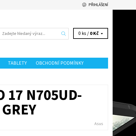
PŘIHLÁŠENÍ
0 ks /
0 Kč
TABLETY
OBCHODNÍ PODMÍNKY
 17 N705UD-
 GREY
Asus