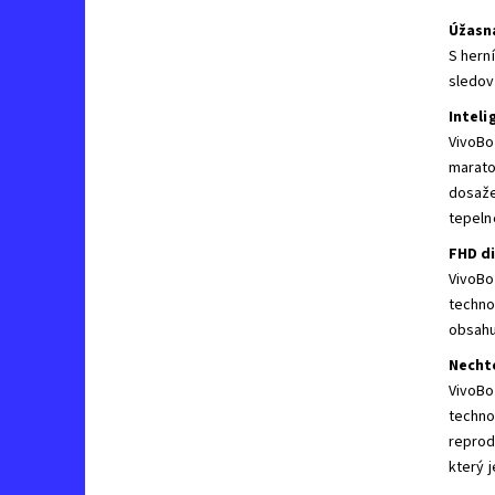
Úžasná
S hern
sledov
Inteli
VivoBo
marato
dosaže
tepeln
FHD di
VivoBo
techno
obsahu
Necht
VivoBo
techno
reprod
který 