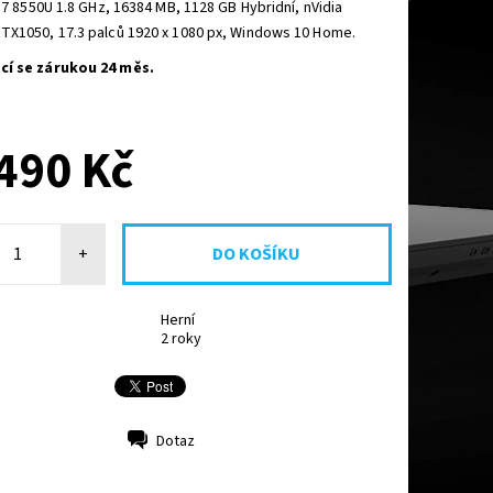
 i7 8550U 1.8 GHz, 16384 MB, 1128 GB Hybridní, nVidia
TX1050, 17.3 palců 1920 x 1080 px, Windows 10 Home.
í se zárukou 24 měs.
NA OBJ. DO 3 DNŮ
490 Kč
+
Herní
2 roky
Dotaz