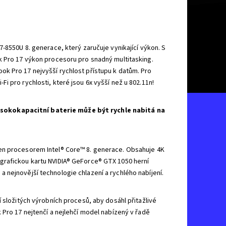
-8550U 8. generace, který zaručuje vynikající výkon. S
k Pro 17 výkon procesoru pro snadný multitasking.
k Pro 17 nejvyšší rychlost přístupu k datům. Pro
 pro rychlosti, které jsou 6x vyšší než u 802.11n!
ysokokapacitní baterie může být rychle nabitá na
jen procesorem Intel® Core™ 8. generace. Obsahuje 4K
í grafickou kartu NVIDIA® GeForce® GTX 1050 herní
 nejnovější technologie chlazení a rychlého nabíjení.
 složitých výrobních procesů, aby dosáhl přitažlivé
 Pro 17 nejtenčí a nejlehčí model nabízený v řadě