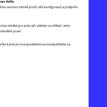
ows Hello
anému senzoru otisků prstů
(dle konfigurace)
a podpoře
erá je ideální pro práci při slabém osvětlení. Jeho
pohodlné psaní.
čtečku karet pro bezproblémovou kompatibilitu se