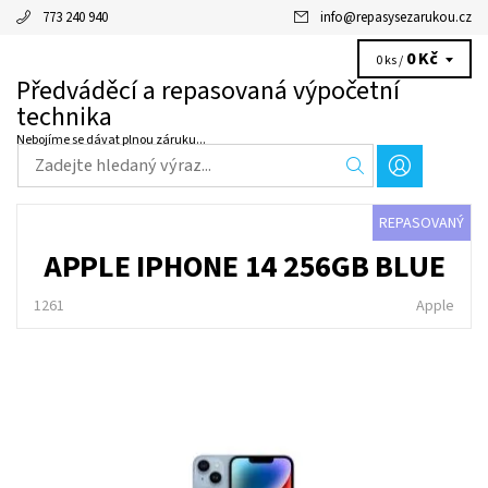
773 240 940
info
@
repasysezarukou.cz
0 Kč
0 ks /
Předváděcí a repasovaná výpočetní
technika
Nebojíme se dávat plnou záruku...
REPASOVANÝ
APPLE IPHONE 14 256GB BLUE
1261
Apple