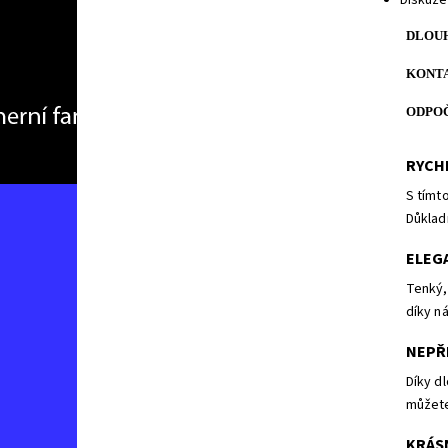
Diskuze
DLOUH
KONTA
ODPOČ
RYCH
S tímt
Důklad
ELEGA
Tenký,
díky n
NEPŘ
Díky d
můžete
KRÁS