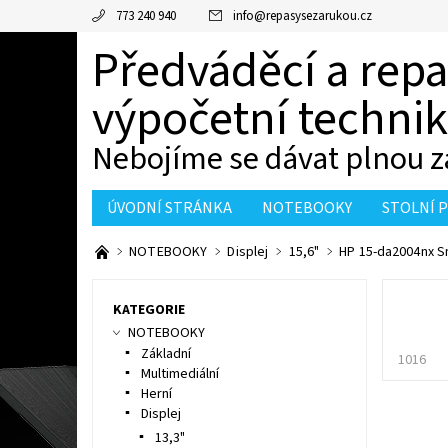
773 240 940
info
@
repasysezarukou.cz
Předváděcí a rep
výpočetní techni
Nebojíme se dávat plnou z
ÚVODNÍ STRÁNKA
NOTEBOOKY
STOLNÍ 
KONTAKTY
NOTEBOOKY
Displej
15,6"
HP 15-da2004nx 
KATEGORIE
NOTEBOOKY
Základní
1016
Multimediální
Herní
Displej
13,3"