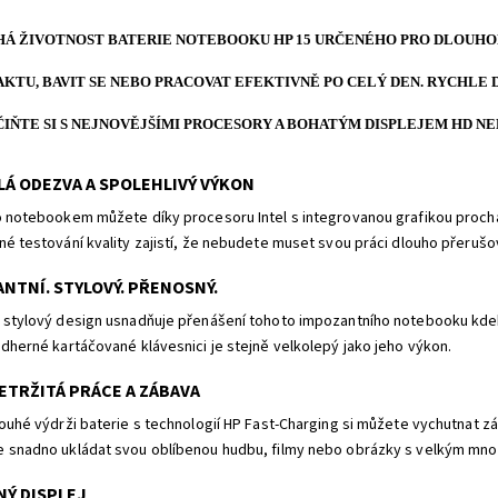
Á ŽIVOTNOST BATERIE NOTEBOOKU HP 15 URČENÉHO PRO DLOUHO
KTU, BAVIT SE NEBO PRACOVAT EFEKTIVNĚ PO CELÝ DEN. RYCHLE
IŇTE SI S NEJNOVĚJŠÍMI PROCESORY A BOHATÝM DISPLEJEM HD NE
LÁ ODEZVA A SPOLEHLIVÝ VÝKON
o notebookem můžete díky procesoru Intel s integrovanou grafikou proch
né testování kvality zajistí, že nebudete muset svou práci dlouho přerušo
NTNÍ. STYLOVÝ. PŘENOSNÝ.
 stylový design usnadňuje přenášení tohoto impozantního notebooku kdeko
ádherné kartáčované klávesnici je stejně velkolepý jako jeho výkon.
ETRŽITÁ PRÁCE A ZÁBAVA
louhé výdrži baterie s technologií HP Fast-Charging si můžete vychutnat z
 snadno ukládat svou oblíbenou hudbu, filmy nebo obrázky s velkým mno
NÝ DISPLEJ