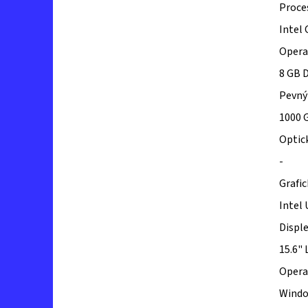
Proce
Intel
Opera
8 GB 
Pevný
1000 
Optic
-
Grafi
Intel
Displ
15.6" 
Opera
Wind