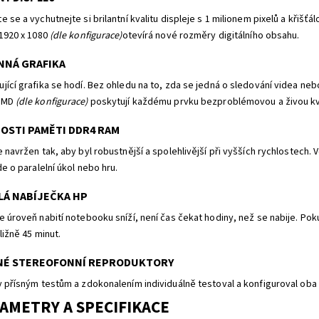
 se a vychutnejte si brilantní kvalitu displeje s 1 milionem pixelů a křiš
 1920 x 1080
(dle konfigurace)
otevírá nové rozměry digitálního obsahu.
NNÁ GRAFIKA
ící grafika se hodí. Bez ohledu na to, zda se jedná o sledování videa nebo
AMD
(dle konfigurace)
poskytují každému prvku bezproblémovou a živou kva
OSTI PAMĚTI DDR4 RAM
e navržen tak, aby byl robustnější a spolehlivější při vyšších rychlostech.
de o paralelní úkol nebo hru.
LÁ NABÍJEČKA HP
e úroveň nabití notebooku sníží, není čas čekat hodiny, než se nabije. Po
ližně 45 minut.
NÉ STEREOFONNÍ REPRODUKTORY
y přísným testům a zdokonalením individuálně testoval a konfiguroval oba
AMETRY A SPECIFIKACE